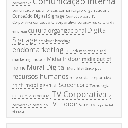
Comunicação Interna
corporativa
comunicação organizacional
comunicação nas empresas
Conteúdo Digital Signage
Conteúdo para TV
conteúdo tv corporativa
Corporativa
coronavírus
cultura da
Digital
cultura organizacional
empresa
Signage
employer branding
endomarketing
HR Tech
marketing digital
Midia Indoor
midia out of
marketing indoor
Mural Digital
home
Mural Eletrônico
pdv
recursos humanos
rede social corporativa
Screencorp
rh mobile
rh
RH Tech
Tecnologia
TV Corporativa
template tv corporativa
tv
TV Indoor
Varejo
corporativa conteudo
Varejo Digital
vinheta