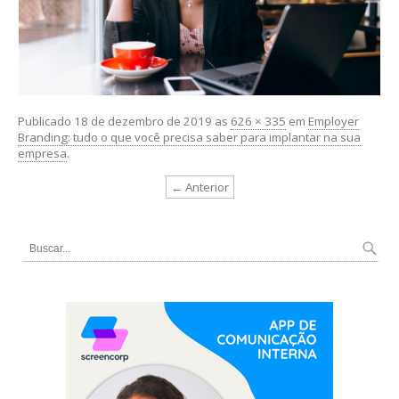
Publicado
18 de dezembro de 2019
as
626 × 335
em
Employer
Branding: tudo o que você precisa saber para implantar na sua
empresa
.
← Anterior