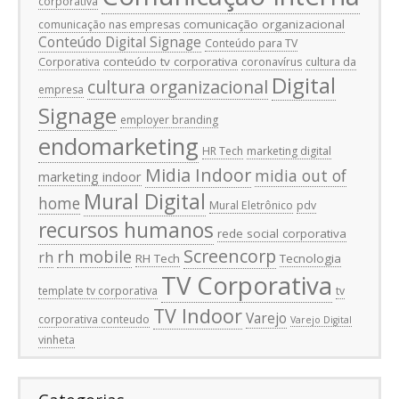
corporativa
comunicação organizacional
comunicação nas empresas
Conteúdo Digital Signage
Conteúdo para TV
conteúdo tv corporativa
Corporativa
coronavírus
cultura da
Digital
cultura organizacional
empresa
Signage
employer branding
endomarketing
HR Tech
marketing digital
Midia Indoor
midia out of
marketing indoor
Mural Digital
home
Mural Eletrônico
pdv
recursos humanos
rede social corporativa
Screencorp
rh mobile
rh
RH Tech
Tecnologia
TV Corporativa
template tv corporativa
tv
TV Indoor
Varejo
corporativa conteudo
Varejo Digital
vinheta