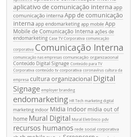
aplicativo de comunicação interna
app
App de comunicação
comunicação interna
interna
App
app endomarketing
app mobile
Mobile de Comunicação Interna
ações de
endomarketing
Case TV Corporativa
comunicação
Comunicação Interna
corporativa
comunicação organizacional
comunicação nas empresas
Conteúdo Digital Signage
Conteúdo para TV
conteúdo tv corporativa
Corporativa
coronavírus
cultura da
Digital
cultura organizacional
empresa
Signage
employer branding
endomarketing
HR Tech
marketing digital
Midia Indoor
midia out of
marketing indoor
Mural Digital
home
Mural Eletrônico
pdv
recursos humanos
rede social corporativa
Screencorp