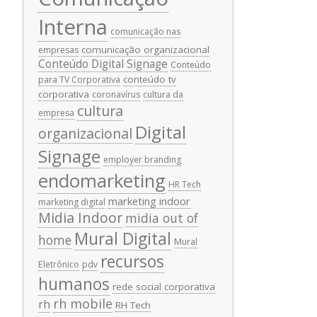
Interna
comunicação nas
comunicação organizacional
empresas
Conteúdo Digital Signage
Conteúdo
conteúdo tv
para TV Corporativa
corporativa
coronavírus
cultura da
cultura
empresa
Digital
organizacional
Signage
employer branding
endomarketing
HR Tech
marketing indoor
marketing digital
Midia Indoor
midia out of
Mural Digital
home
Mural
recursos
Eletrônico
pdv
humanos
rede social corporativa
rh mobile
rh
RH Tech