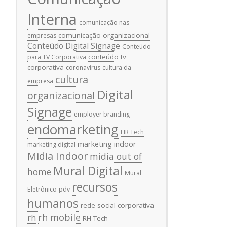
Interna
comunicação nas
comunicação organizacional
empresas
Conteúdo Digital Signage
Conteúdo
conteúdo tv
para TV Corporativa
corporativa
coronavírus
cultura da
cultura
empresa
Digital
organizacional
Signage
employer branding
endomarketing
HR Tech
marketing indoor
marketing digital
Midia Indoor
midia out of
Mural Digital
home
Mural
recursos
Eletrônico
pdv
humanos
rede social corporativa
rh mobile
rh
RH Tech