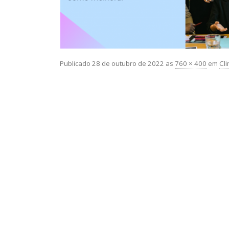
Publicado
28 de outubro de 2022
as
760 × 400
em
Cli