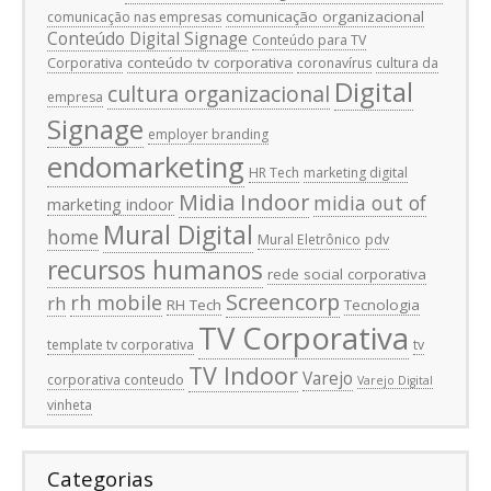
comunicação organizacional
comunicação nas empresas
Conteúdo Digital Signage
Conteúdo para TV
conteúdo tv corporativa
Corporativa
coronavírus
cultura da
Digital
cultura organizacional
empresa
Signage
employer branding
endomarketing
HR Tech
marketing digital
Midia Indoor
midia out of
marketing indoor
Mural Digital
home
Mural Eletrônico
pdv
recursos humanos
rede social corporativa
Screencorp
rh mobile
rh
RH Tech
Tecnologia
TV Corporativa
template tv corporativa
tv
TV Indoor
Varejo
corporativa conteudo
Varejo Digital
vinheta
Categorias