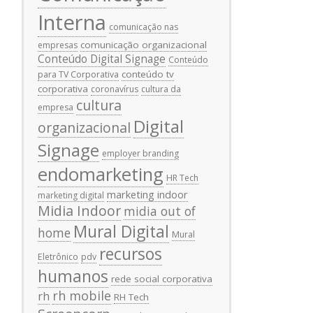
Interna
comunicação nas
comunicação organizacional
empresas
Conteúdo Digital Signage
Conteúdo
conteúdo tv
para TV Corporativa
corporativa
coronavírus
cultura da
cultura
empresa
Digital
organizacional
Signage
employer branding
endomarketing
HR Tech
marketing indoor
marketing digital
Midia Indoor
midia out of
Mural Digital
home
Mural
recursos
Eletrônico
pdv
humanos
rede social corporativa
rh mobile
rh
RH Tech