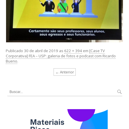
Publicado
30 de abril de 2019
as
622 × 394
em
[Case TV
Corporativa] FEA – USP: galeria de fotos e podcast com Ricardo
Bueno
.
← Anterior