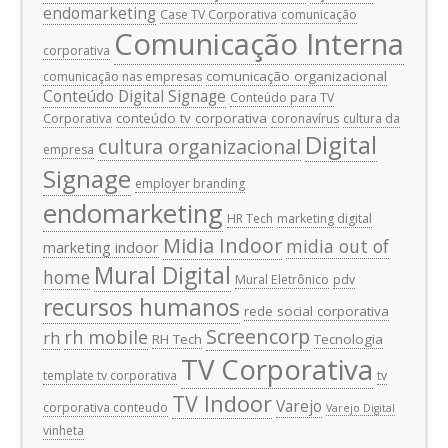
endomarketing
Case TV Corporativa
comunicação
Comunicação Interna
corporativa
comunicação organizacional
comunicação nas empresas
Conteúdo Digital Signage
Conteúdo para TV
conteúdo tv corporativa
Corporativa
coronavírus
cultura da
Digital
cultura organizacional
empresa
Signage
employer branding
endomarketing
HR Tech
marketing digital
Midia Indoor
midia out of
marketing indoor
Mural Digital
home
Mural Eletrônico
pdv
recursos humanos
rede social corporativa
Screencorp
rh mobile
rh
RH Tech
Tecnologia
TV Corporativa
template tv corporativa
tv
TV Indoor
Varejo
corporativa conteudo
Varejo Digital
vinheta