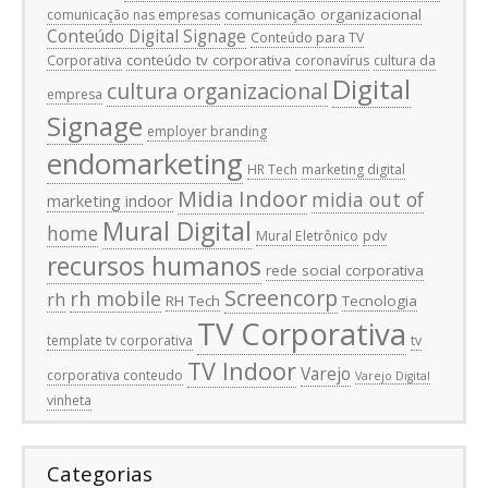
comunicação organizacional
comunicação nas empresas
Conteúdo Digital Signage
Conteúdo para TV
conteúdo tv corporativa
Corporativa
coronavírus
cultura da
Digital
cultura organizacional
empresa
Signage
employer branding
endomarketing
HR Tech
marketing digital
Midia Indoor
midia out of
marketing indoor
Mural Digital
home
Mural Eletrônico
pdv
recursos humanos
rede social corporativa
Screencorp
rh mobile
rh
RH Tech
Tecnologia
TV Corporativa
template tv corporativa
tv
TV Indoor
Varejo
corporativa conteudo
Varejo Digital
vinheta
Categorias