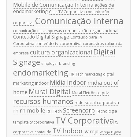
Mobile de Comunicação Interna
ações de
endomarketing
Case TV Corporativa
comunicação
Comunicação Interna
corporativa
comunicação organizacional
comunicação nas empresas
Conteúdo Digital Signage
Conteúdo para TV
conteúdo tv corporativa
Corporativa
coronavírus
cultura da
Digital
cultura organizacional
empresa
Signage
employer branding
endomarketing
HR Tech
marketing digital
Midia Indoor
midia out of
marketing indoor
Mural Digital
home
Mural Eletrônico
pdv
recursos humanos
rede social corporativa
Screencorp
rh mobile
rh
RH Tech
Tecnologia
TV Corporativa
template tv corporativa
tv
TV Indoor
Varejo
corporativa conteudo
Varejo Digital