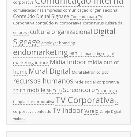
Comunicação Interna
corporativa
comunicação organizacional
comunicação nas empresas
Conteúdo Digital Signage
Conteúdo para TV
conteúdo tv corporativa
Corporativa
coronavírus
cultura da
Digital
cultura organizacional
empresa
Signage
employer branding
endomarketing
HR Tech
marketing digital
Midia Indoor
midia out of
marketing indoor
Mural Digital
home
Mural Eletrônico
pdv
recursos humanos
rede social corporativa
Screencorp
rh mobile
rh
RH Tech
Tecnologia
TV Corporativa
template tv corporativa
tv
TV Indoor
Varejo
corporativa conteudo
Varejo Digital
vinheta