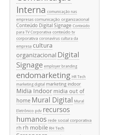
Interna
comunicação nas
comunicação organizacional
empresas
Conteúdo Digital Signage
Conteúdo
conteúdo tv
para TV Corporativa
corporativa
coronavírus
cultura da
cultura
empresa
Digital
organizacional
Signage
employer branding
endomarketing
HR Tech
marketing indoor
marketing digital
Midia Indoor
midia out of
Mural Digital
home
Mural
recursos
Eletrônico
pdv
humanos
rede social corporativa
rh mobile
rh
RH Tech