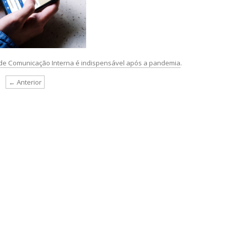
de Comunicação Interna é indispensável após a pandemia
.
← Anterior