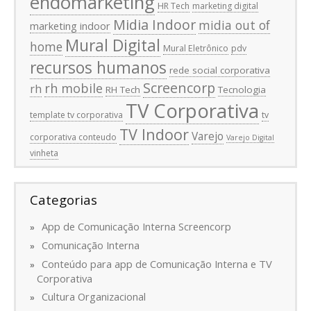
endomarketing
HR Tech
marketing digital
Midia Indoor
midia out of
marketing indoor
Mural Digital
home
Mural Eletrônico
pdv
recursos humanos
rede social corporativa
Screencorp
rh mobile
rh
RH Tech
Tecnologia
TV Corporativa
template tv corporativa
tv
TV Indoor
Varejo
corporativa conteudo
Varejo Digital
vinheta
Categorias
App de Comunicação Interna Screencorp
Comunicação Interna
Conteúdo para app de Comunicação Interna e TV
Corporativa
Cultura Organizacional