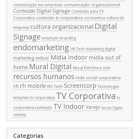
comunicação organizacional
comunicação nas empresas
Conteúdo Digital Signage
Conteúdo para TV
conteúdo tv corporativa
Corporativa
coronavírus
cultura da
Digital
cultura organizacional
empresa
Signage
employer branding
endomarketing
HR Tech
marketing digital
Midia Indoor
midia out of
marketing indoor
Mural Digital
home
Mural Eletrônico
pdv
recursos humanos
rede social corporativa
Screencorp
rh mobile
rh
RH Tech
Tecnologia
TV Corporativa
template tv corporativa
tv
TV Indoor
Varejo
corporativa conteudo
Varejo Digital
vinheta
Categorias