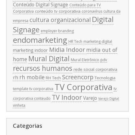
Conteúdo Digital Signage
Conteúdo para TV
conteúdo tv corporativa
Corporativa
coronavírus
cultura da
Digital
cultura organizacional
empresa
Signage
employer branding
endomarketing
HR Tech
marketing digital
Midia Indoor
midia out of
marketing indoor
Mural Digital
home
Mural Eletrônico
pdv
recursos humanos
rede social corporativa
Screencorp
rh mobile
rh
RH Tech
Tecnologia
TV Corporativa
template tv corporativa
tv
TV Indoor
Varejo
corporativa conteudo
Varejo Digital
vinheta
Categorias