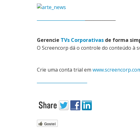
______________________
______________
Gerencie
TVs Corporativas
de forma simp
O Screencorp dá o controle do conteúdo à s
Crie uma conta trial em
www.screencorp.com
_______________________
Gostei