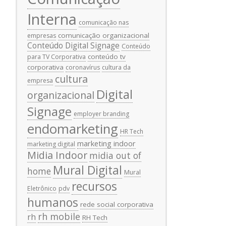
Interna
comunicação nas
comunicação organizacional
empresas
Conteúdo Digital Signage
Conteúdo
conteúdo tv
para TV Corporativa
corporativa
coronavírus
cultura da
cultura
empresa
Digital
organizacional
Signage
employer branding
endomarketing
HR Tech
marketing indoor
marketing digital
Midia Indoor
midia out of
Mural Digital
home
Mural
recursos
Eletrônico
pdv
humanos
rede social corporativa
rh mobile
rh
RH Tech