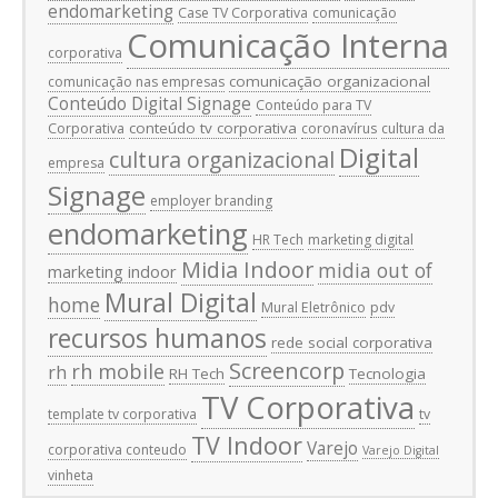
endomarketing
Case TV Corporativa
comunicação
Comunicação Interna
corporativa
comunicação organizacional
comunicação nas empresas
Conteúdo Digital Signage
Conteúdo para TV
conteúdo tv corporativa
Corporativa
coronavírus
cultura da
Digital
cultura organizacional
empresa
Signage
employer branding
endomarketing
HR Tech
marketing digital
Midia Indoor
midia out of
marketing indoor
Mural Digital
home
Mural Eletrônico
pdv
recursos humanos
rede social corporativa
Screencorp
rh mobile
rh
RH Tech
Tecnologia
TV Corporativa
template tv corporativa
tv
TV Indoor
Varejo
corporativa conteudo
Varejo Digital
vinheta