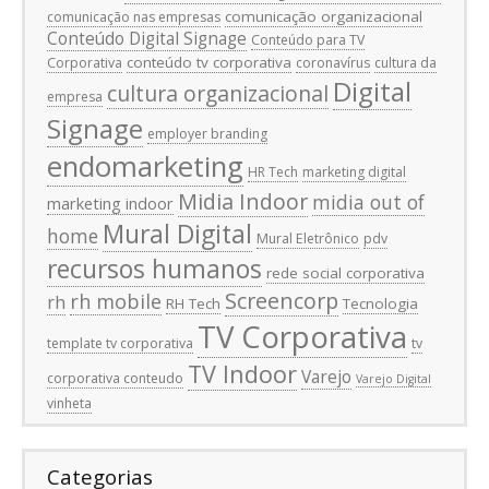
comunicação organizacional
comunicação nas empresas
Conteúdo Digital Signage
Conteúdo para TV
conteúdo tv corporativa
Corporativa
coronavírus
cultura da
Digital
cultura organizacional
empresa
Signage
employer branding
endomarketing
HR Tech
marketing digital
Midia Indoor
midia out of
marketing indoor
Mural Digital
home
Mural Eletrônico
pdv
recursos humanos
rede social corporativa
Screencorp
rh mobile
rh
RH Tech
Tecnologia
TV Corporativa
template tv corporativa
tv
TV Indoor
Varejo
corporativa conteudo
Varejo Digital
vinheta
Categorias