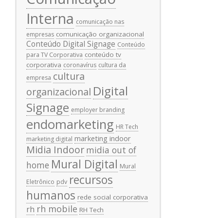
Interna
comunicação nas
comunicação organizacional
empresas
Conteúdo Digital Signage
Conteúdo
conteúdo tv
para TV Corporativa
corporativa
coronavírus
cultura da
cultura
empresa
Digital
organizacional
Signage
employer branding
endomarketing
HR Tech
marketing indoor
marketing digital
Midia Indoor
midia out of
Mural Digital
home
Mural
recursos
Eletrônico
pdv
humanos
rede social corporativa
rh mobile
rh
RH Tech