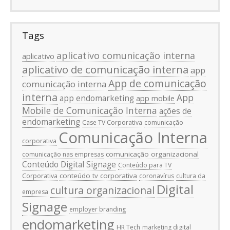
Tags
aplicativo comunicação interna
aplicativo
aplicativo de comunicação interna
app
App de comunicação
comunicação interna
interna
App
app endomarketing
app mobile
Mobile de Comunicação Interna
ações de
endomarketing
Case TV Corporativa
comunicação
Comunicação Interna
corporativa
comunicação organizacional
comunicação nas empresas
Conteúdo Digital Signage
Conteúdo para TV
conteúdo tv corporativa
Corporativa
coronavírus
cultura da
Digital
cultura organizacional
empresa
Signage
employer branding
endomarketing
HR Tech
marketing digital