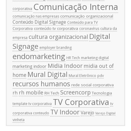
Comunicação Interna
corporativa
comunicação organizacional
comunicação nas empresas
Conteúdo Digital Signage
Conteúdo para TV
conteúdo tv corporativa
Corporativa
coronavírus
cultura da
Digital
cultura organizacional
empresa
Signage
employer branding
endomarketing
HR Tech
marketing digital
Midia Indoor
midia out of
marketing indoor
Mural Digital
home
Mural Eletrônico
pdv
recursos humanos
rede social corporativa
Screencorp
rh mobile
rh
RH Tech
Tecnologia
TV Corporativa
template tv corporativa
tv
TV Indoor
Varejo
corporativa conteudo
Varejo Digital
vinheta