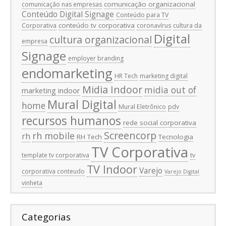
comunicação organizacional
comunicação nas empresas
Conteúdo Digital Signage
Conteúdo para TV
conteúdo tv corporativa
Corporativa
coronavírus
cultura da
Digital
cultura organizacional
empresa
Signage
employer branding
endomarketing
HR Tech
marketing digital
Midia Indoor
midia out of
marketing indoor
Mural Digital
home
Mural Eletrônico
pdv
recursos humanos
rede social corporativa
Screencorp
rh mobile
rh
RH Tech
Tecnologia
TV Corporativa
template tv corporativa
tv
TV Indoor
Varejo
corporativa conteudo
Varejo Digital
vinheta
Categorias