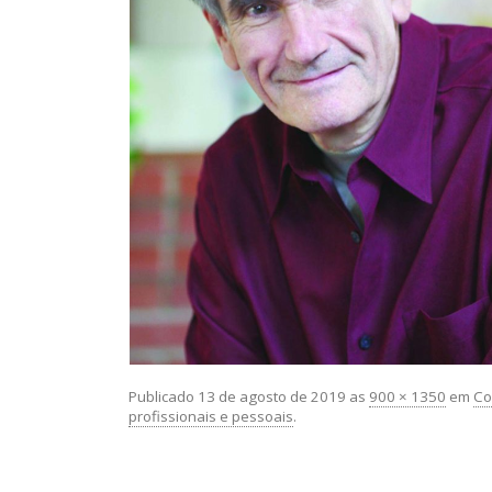
Publicado
13 de agosto de 2019
as
900 × 1350
em
Co
profissionais e pessoais
.