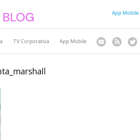
App Mobile
a
TV Corporativa
App Mobile
nta_marshall