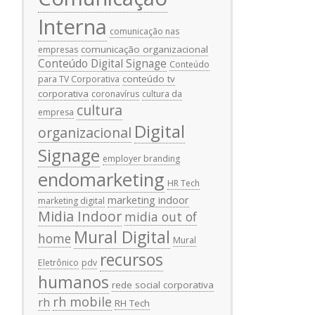
Interna
comunicação nas
comunicação organizacional
empresas
Conteúdo Digital Signage
Conteúdo
conteúdo tv
para TV Corporativa
corporativa
coronavírus
cultura da
cultura
empresa
Digital
organizacional
Signage
employer branding
endomarketing
HR Tech
marketing indoor
marketing digital
Midia Indoor
midia out of
Mural Digital
home
Mural
recursos
Eletrônico
pdv
humanos
rede social corporativa
rh mobile
rh
RH Tech