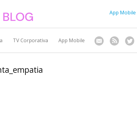
App Mobile
a
TV Corporativa
App Mobile
nta_empatia