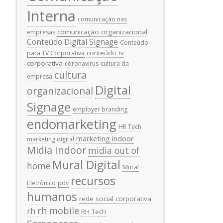
Interna
comunicação nas
comunicação organizacional
empresas
Conteúdo Digital Signage
Conteúdo
conteúdo tv
para TV Corporativa
corporativa
coronavírus
cultura da
cultura
empresa
Digital
organizacional
Signage
employer branding
endomarketing
HR Tech
marketing indoor
marketing digital
Midia Indoor
midia out of
Mural Digital
home
Mural
recursos
Eletrônico
pdv
humanos
rede social corporativa
rh mobile
rh
RH Tech