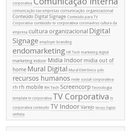
Comunicação Interna
corporativa
comunicação organizacional
comunicação nas empresas
Conteúdo Digital Signage
Conteúdo para TV
conteúdo tv corporativa
Corporativa
coronavírus
cultura da
Digital
cultura organizacional
empresa
Signage
employer branding
endomarketing
HR Tech
marketing digital
Midia Indoor
midia out of
marketing indoor
Mural Digital
home
Mural Eletrônico
pdv
recursos humanos
rede social corporativa
Screencorp
rh mobile
rh
RH Tech
Tecnologia
TV Corporativa
template tv corporativa
tv
TV Indoor
Varejo
corporativa conteudo
Varejo Digital
vinheta