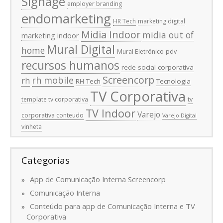
Signage
employer branding
endomarketing
HR Tech
marketing digital
Midia Indoor
midia out of
marketing indoor
Mural Digital
home
Mural Eletrônico
pdv
recursos humanos
rede social corporativa
Screencorp
rh mobile
rh
RH Tech
Tecnologia
TV Corporativa
template tv corporativa
tv
TV Indoor
Varejo
corporativa conteudo
Varejo Digital
vinheta
Categorias
App de Comunicação Interna Screencorp
Comunicação Interna
Conteúdo para app de Comunicação Interna e TV
Corporativa