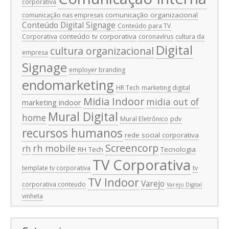
corporativa
comunicação organizacional
comunicação nas empresas
Conteúdo Digital Signage
Conteúdo para TV
conteúdo tv corporativa
Corporativa
coronavírus
cultura da
Digital
cultura organizacional
empresa
Signage
employer branding
endomarketing
HR Tech
marketing digital
Midia Indoor
midia out of
marketing indoor
Mural Digital
home
Mural Eletrônico
pdv
recursos humanos
rede social corporativa
Screencorp
rh mobile
rh
RH Tech
Tecnologia
TV Corporativa
template tv corporativa
tv
TV Indoor
Varejo
corporativa conteudo
Varejo Digital
vinheta